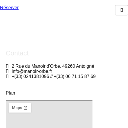
Aller
au
Réserver
contenu
Contact
2 Rue du Manoir d'Orbe, 49260 Antoigné
info@manoir-orbe.fr
+(33) 0241381096 // +(33) 06 71 15 87 69
Plan